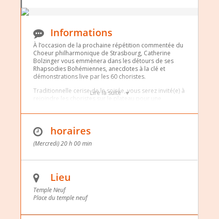
Informations
À l’occasion de la prochaine répétition commentée du
Choeur philharmonique de Strasbourg, Catherine
Bolzinger vous emmènera dans les détours de ses
Rhapsodies Bohémiennes, anecdotes à la clé et
démonstrations live par les 60 choristes.
Traditionnelle cerise de la soirée, vous serez invité(e) à
Lire la suite
rejoindre les choristes sur le plateau pour une
immersion finale dans les vibrations romantiques de
cette soirée bohémienne.
Gratuit sur
horaires
inscription, plateau
(Mercredi) 20 h 00 min
Lieu
Temple Neuf
Place du temple neuf