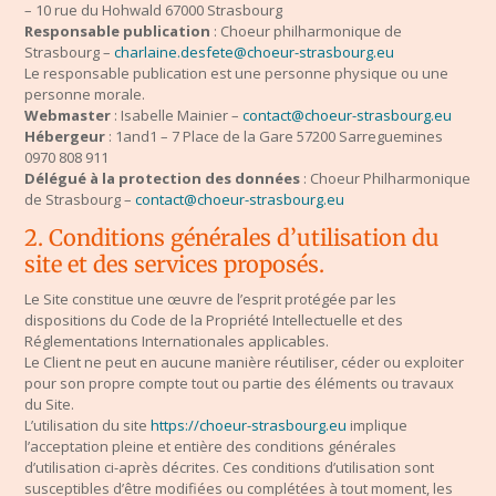
– 10 rue du Hohwald 67000 Strasbourg
Responsable publication
: Choeur philharmonique de
Strasbourg –
charlaine.desfete@choeur-strasbourg.eu
Le responsable publication est une personne physique ou une
personne morale.
Webmaster
: Isabelle Mainier –
contact@choeur-strasbourg.eu
Hébergeur
: 1and1 – 7 Place de la Gare 57200 Sarreguemines
0970 808 911
Délégué à la protection des données
: Choeur Philharmonique
de Strasbourg –
contact@choeur-strasbourg.eu
2. Conditions générales d’utilisation du
site et des services proposés.
Le Site constitue une œuvre de l’esprit protégée par les
dispositions du Code de la Propriété Intellectuelle et des
Réglementations Internationales applicables.
Le Client ne peut en aucune manière réutiliser, céder ou exploiter
pour son propre compte tout ou partie des éléments ou travaux
du Site.
L’utilisation du site
https://choeur-strasbourg.eu
implique
l’acceptation pleine et entière des conditions générales
d’utilisation ci-après décrites. Ces conditions d’utilisation sont
susceptibles d’être modifiées ou complétées à tout moment, les