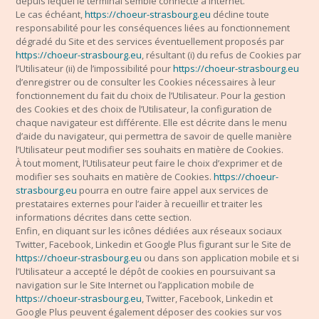
depuis lequel le terminal semble connecté à Internet.
Le cas échéant,
https://choeur-strasbourg.eu
décline toute
responsabilité pour les conséquences liées au fonctionnement
dégradé du Site et des services éventuellement proposés par
https://choeur-strasbourg.eu
, résultant (i) du refus de Cookies par
l’Utilisateur (ii) de l’impossibilité pour
https://choeur-strasbourg.eu
d’enregistrer ou de consulter les Cookies nécessaires à leur
fonctionnement du fait du choix de l’Utilisateur. Pour la gestion
des Cookies et des choix de l’Utilisateur, la configuration de
chaque navigateur est différente. Elle est décrite dans le menu
d’aide du navigateur, qui permettra de savoir de quelle manière
l’Utilisateur peut modifier ses souhaits en matière de Cookies.
À tout moment, l’Utilisateur peut faire le choix d’exprimer et de
modifier ses souhaits en matière de Cookies.
https://choeur-
strasbourg.eu
pourra en outre faire appel aux services de
prestataires externes pour l’aider à recueillir et traiter les
informations décrites dans cette section.
Enfin, en cliquant sur les icônes dédiées aux réseaux sociaux
Twitter, Facebook, Linkedin et Google Plus figurant sur le Site de
https://choeur-strasbourg.eu
ou dans son application mobile et si
l’Utilisateur a accepté le dépôt de cookies en poursuivant sa
navigation sur le Site Internet ou l’application mobile de
https://choeur-strasbourg.eu
, Twitter, Facebook, Linkedin et
Google Plus peuvent également déposer des cookies sur vos