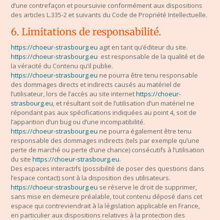
d’une contrefaçon et poursuivie conformément aux dispositions
des articles L.335-2 et suivants du Code de Propriété Intellectuelle.
6. Limitations de responsabilité.
https://choeur-strasbourg.eu
agit en tant qu’éditeur du site.
https://choeur-strasbourg.eu
est responsable de la qualité et de
la véracité du Contenu qu’il publie.
https://choeur-strasbourg.eu
ne pourra être tenu responsable
des dommages directs et indirects causés au matériel de
l’utilisateur, lors de l’accès au site internet
https://choeur-
strasbourg.eu
, et résultant soit de l’utilisation d’un matériel ne
répondant pas aux spécifications indiquées au point 4, soit de
l’apparition d’un bug ou d’une incompatibilité.
https://choeur-strasbourg.eu
ne pourra également être tenu
responsable des dommages indirects (tels par exemple qu’une
perte de marché ou perte d’une chance) consécutifs à l’utilisation
du site
https://choeur-strasbourg.eu
.
Des espaces interactifs (possibilité de poser des questions dans
l’espace contact) sont à la disposition des utilisateurs.
https://choeur-strasbourg.eu
se réserve le droit de supprimer,
sans mise en demeure préalable, tout contenu déposé dans cet
espace qui contreviendrait à la législation applicable en France,
en particulier aux dispositions relatives à la protection des