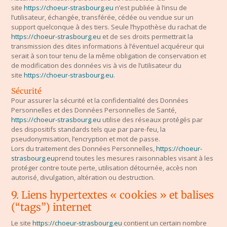
site
https://choeur-strasbourg.eu
n’est publiée à l’insu de
l’utilisateur, échangée, transférée, cédée ou vendue sur un
support quelconque à des tiers. Seule l’hypothèse du rachat de
https://choeur-strasbourg.eu
et de ses droits permettrait la
transmission des dites informations à l’éventuel acquéreur qui
serait à son tour tenu de la même obligation de conservation et
de modification des données vis à vis de l’utilisateur du
site
https://choeur-strasbourg.eu
.
Sécurité
Pour assurer la sécurité et la confidentialité des Données
Personnelles et des Données Personnelles de Santé,
https://choeur-strasbourg.eu
utilise des réseaux protégés par
des dispositifs standards tels que par pare-feu, la
pseudonymisation, l’encryption et mot de passe.
Lors du traitement des Données Personnelles,
https://choeur-
strasbourg.eu
prend toutes les mesures raisonnables visant à les
protéger contre toute perte, utilisation détournée, accès non
autorisé, divulgation, altération ou destruction.
9. Liens hypertextes « cookies » et balises
(“tags”) internet
Le site
https://choeur-strasbourg.eu
contient un certain nombre