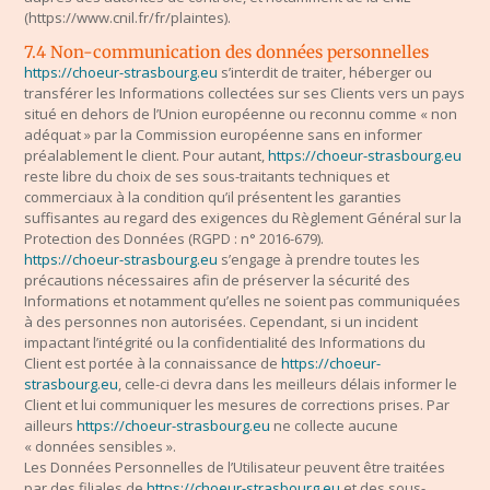
(https://www.cnil.fr/fr/plaintes).
7.4 Non-communication des données personnelles
https://choeur-strasbourg.eu
s’interdit de traiter, héberger ou
transférer les Informations collectées sur ses Clients vers un pays
situé en dehors de l’Union européenne ou reconnu comme « non
adéquat » par la Commission européenne sans en informer
préalablement le client. Pour autant,
https://choeur-strasbourg.eu
reste libre du choix de ses sous-traitants techniques et
commerciaux à la condition qu’il présentent les garanties
suffisantes au regard des exigences du Règlement Général sur la
Protection des Données (RGPD : n° 2016-679).
https://choeur-strasbourg.eu
s’engage à prendre toutes les
précautions nécessaires afin de préserver la sécurité des
Informations et notamment qu’elles ne soient pas communiquées
à des personnes non autorisées. Cependant, si un incident
impactant l’intégrité ou la confidentialité des Informations du
Client est portée à la connaissance de
https://choeur-
strasbourg.eu
, celle-ci devra dans les meilleurs délais informer le
Client et lui communiquer les mesures de corrections prises. Par
ailleurs
https://choeur-strasbourg.eu
ne collecte aucune
« données sensibles ».
Les Données Personnelles de l’Utilisateur peuvent être traitées
par des filiales de
https://choeur-strasbourg.eu
et des sous-