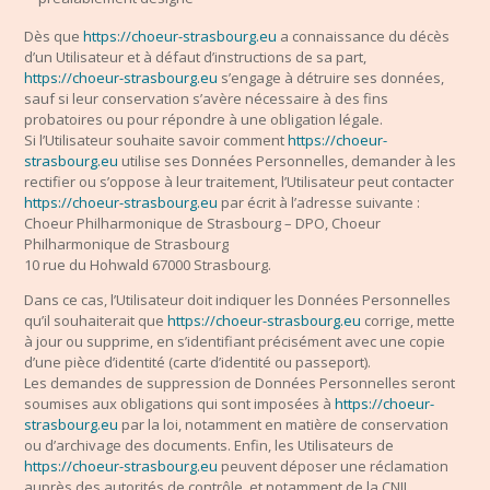
Dès que
https://choeur-strasbourg.eu
a connaissance du décès
d’un Utilisateur et à défaut d’instructions de sa part,
https://choeur-strasbourg.eu
s’engage à détruire ses données,
sauf si leur conservation s’avère nécessaire à des fins
probatoires ou pour répondre à une obligation légale.
Si l’Utilisateur souhaite savoir comment
https://choeur-
strasbourg.eu
utilise ses Données Personnelles, demander à les
rectifier ou s’oppose à leur traitement, l’Utilisateur peut contacter
https://choeur-strasbourg.eu
par écrit à l’adresse suivante :
Choeur Philharmonique de Strasbourg – DPO, Choeur
Philharmonique de Strasbourg
10 rue du Hohwald 67000 Strasbourg.
Dans ce cas, l’Utilisateur doit indiquer les Données Personnelles
qu’il souhaiterait que
https://choeur-strasbourg.eu
corrige, mette
à jour ou supprime, en s’identifiant précisément avec une copie
d’une pièce d’identité (carte d’identité ou passeport).
Les demandes de suppression de Données Personnelles seront
soumises aux obligations qui sont imposées à
https://choeur-
strasbourg.eu
par la loi, notamment en matière de conservation
ou d’archivage des documents. Enfin, les Utilisateurs de
https://choeur-strasbourg.eu
peuvent déposer une réclamation
auprès des autorités de contrôle, et notamment de la CNIL