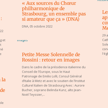
« Aux sources du Chœur
philharmonique de
Le
Strasbourg, un ensemble pas
ap
:
si amateur que ça » (DNA)
co
DNA, 05 octobre 2022
Me
022
29 
s.
Cat
g et
Sol
t
conc
hé
l'é
e
Petite Messe Solennelle de
Rossini : retour en images
Dans le cadre de la présidence italienne du
Conseil de l'Europe, sous le Haut
Patronage de Emilio Lolli, Consul Général
 la
d’Italie à Metz et avec le soutien de l’Institut
Culturel Italien de Strasbourg Avec : Aurore
 de
Bucher, soprano Belinda Kunz, alto Jean-
Noël Teyssier,...
ole