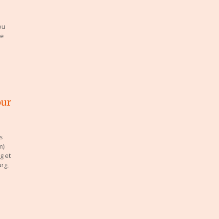
ou
de
our
s
om)
g et
rg,