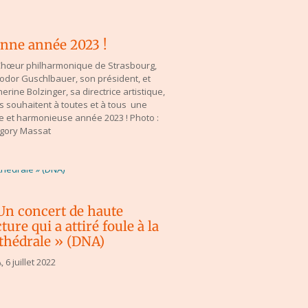
nne année 2023 !
Chœur philharmonique de Strasbourg,
odor Guschlbauer, son président, et
erine Bolzinger, sa directrice artistique,
s souhaitent à toutes et à tous une
le et harmonieuse année 2023 ! Photo :
gory Massat
Un concert de haute
cture qui a attiré foule à la
thédrale » (DNA)
, 6 juillet 2022