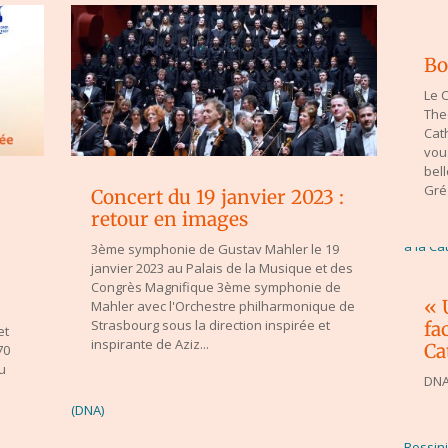
Bo
Le 
The
Cath
vou
bel
Gré
Concert du 19 janvier 2023 :
retour en images
3ème symphonie de Gustav Mahler le 19
janvier 2023 au Palais de la Musique et des
Congrès Magnifique 3ème symphonie de
« 
Mahler avec l'Orchestre philharmonique de
Strasbourg sous la direction inspirée et
fa
et
inspirante de Aziz...
Ca
70
u
DNA