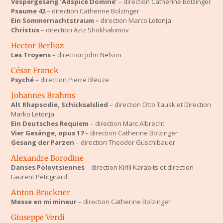
Vespergesang ‘Adspice Domine’
– direction Catherine Bolzinger
Psaume 42
– direction Catherine Bolzinger
Ein Sommernachtstraum –
direction Marco Letonja
Christus
– direction Aziz Shokhakimov
Hector Berlioz
Les Troyens
– direction John Nelson
César Franck
Psyché –
direction Pierre Bleuze
Johannes Brahms
Alt Rhapsodie, Schicksalslied
– direction Otto Tausk et Direction
Marko Letonja
Ein Deutsches Requiem
– direction Marc Albrecht
Vier Gesänge, opus 17
– direction Catherine Bolzinger
Gesang der Parzen
– direction Theodor Guschlbauer
Alexandre Borodine
Danses Polovtsiennes
– direction Kirill Karabits et direction
Laurent Petitgirard
Anton Bruckner
Messe en mi mineur
– direction Catherine Bolzinger
Giuseppe Verdi