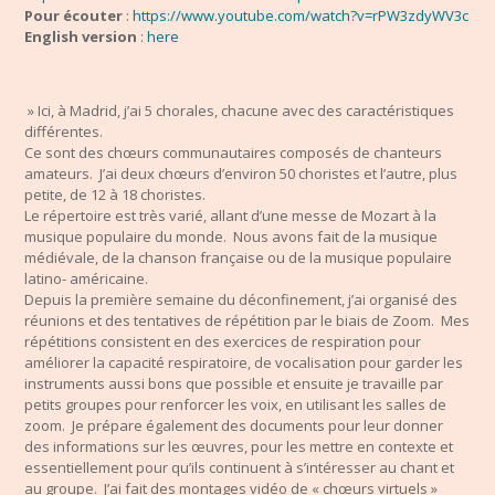
Pour écouter
:
https://www.youtube.com/watch?v=rPW3zdyWV3c
English version
:
here
»
Ici, à Madrid, j’ai 5 chorales, chacune avec des caractéristiques
différentes.
Ce sont des chœurs communautaires composés de chanteurs
amateurs. J’ai deux chœurs d’environ 50 choristes et l’autre, plus
petite, de 12 à 18 choristes.
Le répertoire est très varié, allant d’une messe de Mozart à la
musique populaire du monde. Nous avons fait de la musique
médiévale, de la chanson française ou de la musique populaire
latino- américaine.
Depuis la première semaine du déconfinement, j’ai organisé des
réunions et des tentatives de répétition par le biais de Zoom. Mes
répétitions consistent en des exercices de respiration pour
améliorer la capacité respiratoire, de vocalisation pour garder les
instruments aussi bons que possible et ensuite je travaille par
petits groupes pour renforcer les voix, en utilisant les salles de
zoom. Je prépare également des documents pour leur donner
des informations sur les œuvres, pour les mettre en contexte et
essentiellement pour qu’ils continuent à s’intéresser au chant et
au groupe. J’ai fait des montages vidéo de « chœurs virtuels »