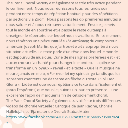
The Paris Choral Society est également restée très active pendant
le confinement. Nous nous réunissons tous les lundis soir
pendant notre temps de répétition habituel pour des répétitions
par sections via Zoom. Nous passons les dix premières minutes à
nous saluer et à nous retrouver virtuellement. Ensuite, je mets
tout le monde en sourdine et je passe le reste du temps à
enseigner le répertoire sur lequel nous travaillons. En ce moment,
nous répétons une pièce intitulée
The Awakening
du compositeur
américain Joseph Martin, que j’ai trouvée très appropriée à notre
situation actuelle. Le texte parle d’un rêve dans lequel le monde
est dépourvu de musique. L’une de mes lignes préférées est « et
aucun chœur n’a chanté pour changer le monde ». La pièce se
transforme en un joyeux « réveil » et le texte « Que la musique ne
meure jamais en moi », « For ever let my spirit sing » tandis que les
sopranos chantent une descente en flèche du texte « Soli Deo
Gloria ». L’idée est que nous répétions ce texte dans l’isolement et
(nous l’espérons) que nous le jouions un jour en p
résence
… une
excellente façon de marquer la fin de cet isolement choral.
The Paris Choral Society a également travaillé sur trois différentes
vidéos de chorale virtuelle : Cantique de Jean Racine, Chorale
Hallelujah, et l’Eja mater de Dvorak Stabat Mater.
https://www.facebook.com/643087923/posts/10156695735987924
«