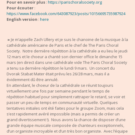
Pour en savoir plus
:
https://parischoralsociety.org
Pour écouter
:
https://www.facebook.com/643087923/posts/10156695735987924
English version
:
here
»
Je m’appelle Zach Ullery et je suis le chanoine de la musique à la
cathédrale américaine de Paris et le chef de The Paris Choral
Society. Notre dernière répétition à la cathédrale a eu lieu le jeudi
12 mars et le choeur a chanté son dernier office le dimanche 15
mars (en direct dans une cathédrale vide The Paris Choral Society
a tenu sa dernière répétition le lundi 9 mars. Un concert du
Dvorak Stabat Mater était prévu les 26/28 mars, mais il a
évidemment dû être annulé.
En attendant, le choeur de la cathédrale se réunit toujours
virtuellement une fois par semaine pendant le temps de
répétition habituel pour simplement rattraper le retard, se voir et
passer un peu de temps en communauté virtuelle. Quelques
tentatives initiales ont été faites pour le groupe Zoom, mais cela
s’est rapidement avéré impossible (mais a permis de créer un
grand divertissement !). Nous avons la chance de disposer d’une
grande équipe musicale composée de chanteurs exceptionnels,
d’un organiste incroyable et d’un très bon organiste. Avec l’équipe