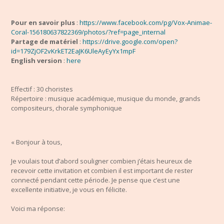
Pour en savoir plus
:
https://www.facebook.com/pg/Vox-Animae-
Coral-156180637822369/photos/?ref=page_internal
Partage de matériel
:
https://drive.google.com/open?
id=179ZjOF2vKrkET2EaJK6UleAyEyYx1mpF
English version
:
here
Effectif : 30 choristes
Répertoire : musique académique, musique du monde, grands
compositeurs, chorale symphonique
« Bonjour à tous,
Je voulais tout d’abord souligner combien j’étais heureux de
recevoir cette invitation et combien il est important de rester
connecté pendant cette période. Je pense que c’est une
excellente initiative, je vous en félicite.
Voici ma réponse: