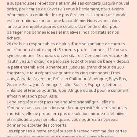
a suspendu ses répétitions et annulé ses concerts jusqu’à nouvel
ordre, pour cause de Covid19. Tenus à l’isolement, nous avions
néanmoins la certitude de ne pas être seuls : la pratique chorale
est internationale autant que la pandémie. Nous avons alors
lancé une enquête auprès de chœurs du monde entier pour
partager nos bonnes idées et initiatives, nos constats et nos
échecs.
26 chefs ou responsables de plus d’une soixantaine de chœurs
ont répondu à notre appel : 5 chœurs professionnels, 12 chœurs
symphoniques, 13 chœurs universitaires, 7 ensembles vocaux de
haut niveau, 1 chœur de paroisse et 24 chorales de base – depuis
le petit ensemble de 8 chanteurs, jusqu’au grand chœur de 200
choristes, le tout réparti sur quatre des cinq continents : Etats-
Unis, Canada, Argentine, Brésil et Chili pour l’Amérique, Pays Bas,
Grande-Bretagne, Allemagne, Italie, Russie, Espagne, Lettonie,
Finlande et France pour l’Europe, Afrique du Sud pour le continent
africain et Japon pour l’Asie.
Cette enquête n’est pas une enquête scientifique ; elle ne
répondra pas aux questions sur la dangerosité du virus pour les
choristes, elle ne proposera pas de solution miracle ni définitive,
et n’indiquera pas non plus quand vous pourrez à nouveau
donner ou écouter des concerts.
Les réponses à notre enquête sont à recevoir comme des cartes
postales des quatre coins d’un monde qui, comme le virus,