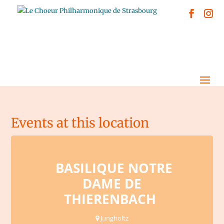
Events at this location
BASILIQUE NOTRE
DAME DE
THIERENBACH
Jungholtz