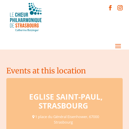
Events at this location
EGLISE SAINT-PAUL,
STRASBOURG
1 place du Général Eisenhower, 67000
Strasbourg