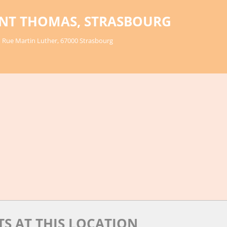
INT THOMAS, STRASBOURG
 Rue Martin Luther, 67000 Strasbourg
TS AT THIS LOCATION