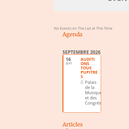
No Events on The List at This Time
Agenda
SEPTEMBRE 2026
16
AUDITI
ONS
SEPT
TOUS
PUPITRE
S
Palais
de la
Musique
et des
Congrès
Articles