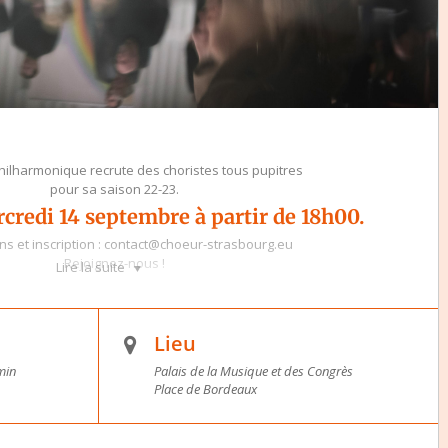
hilharmonique recrute des choristes tous pupitres
pour sa saison 22-23.
credi 14 septembre à partir de 18h00.
ns et inscription : contact@choeur-strasbourg.eu
Rejoignez-nous !
Lire la suite
Lieu
min
Palais de la Musique et des Congrès
Place de Bordeaux