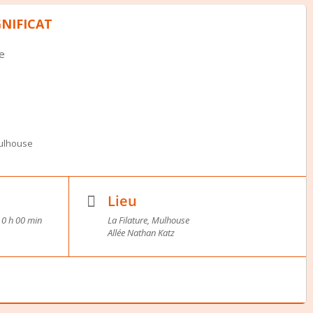
GNIFICAT
se
ulhouse
Lieu
) 0 h 00 min
La Filature, Mulhouse
Allée Nathan Katz