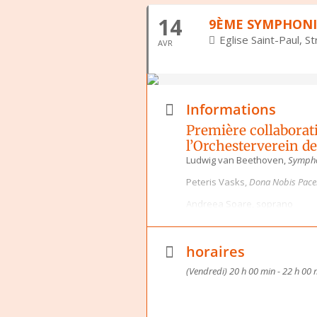
14
9ÈME SYMPHONI
Eglise Saint-Paul, S
AVR
Informations
Première collaborat
l’Orchesterverein de
Ludwig van Beethoven,
Sympho
Peteris Vasks,
Dona Nobis Pac
Andreea Soare, soprano
Belinda Kunz, alto
Glen Cunningham, ténor
horaires
Damien Gastl, baryton
(Vendredi) 20 h 00 min - 22 h 00 
Catherine Bolzinger et Alexand
Vendredi 14 avril à 20h