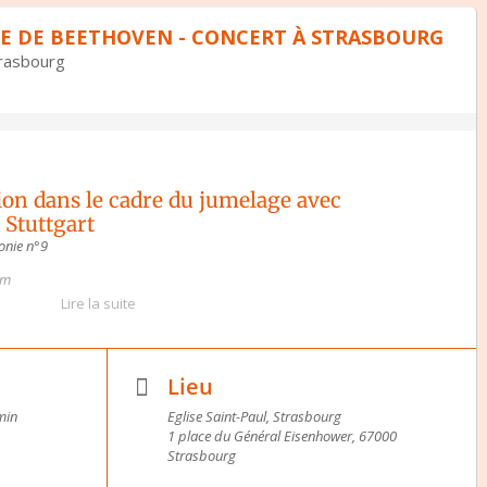
E DE BEETHOVEN - CONCERT À STRASBOURG
trasbourg
ion dans le cadre du jumelage avec
 Stuttgart
nie n°9
em
Lire la suite
Lieu
min
Eglise Saint-Paul, Strasbourg
1 place du Général Eisenhower, 67000
er Adiarte, direction
Strasbourg