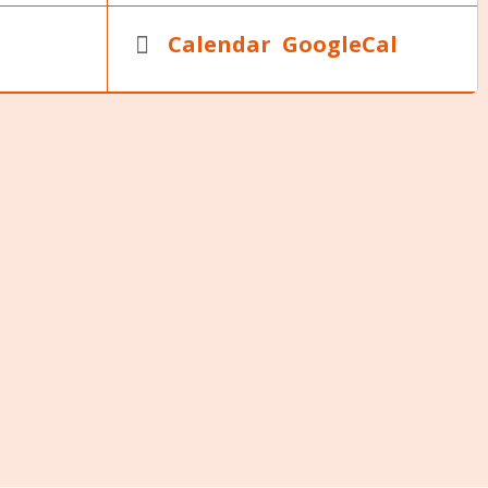
Calendar
GoogleCal
loasso.com/associations/choeur-philharmonique-de-
t-14-avril-2023
rsaire du traité de l’Elysée