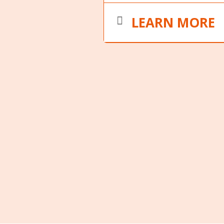
Église Saint-Paul, Strasbourg
LEARN MORE
Billetterie : https://www.hel
strasbourg/evenements/concer
À l’occasion du 60ème annive