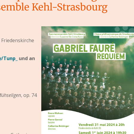
mble Kehl-Strasbourg
r Friedenskirche
ly/Tunp_
und an
Mühseligen
, op. 74