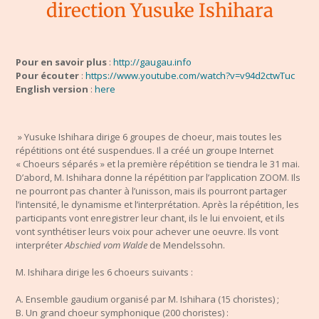
direction Yusuke Ishihara
Pour en savoir plus
:
http://gaugau.info
Pour écouter
:
https://www.youtube.com/watch?v=v94d2ctwTuc
English version
:
here
»
Yusuke Ishihara dirige 6 groupes de choeur, mais toutes les
répétitions ont été suspendues. Il a créé un groupe Internet
« C
ho
eurs
séparés » et la première répétition se tiendra le 31 mai.
D’abord, M. Ishihara donne la répétition par l’application ZOOM. Ils
ne pourront pas chanter à l’unisson, mais ils pourront partager
l’intensité, le dynamisme et l’interprétation. Après la répétition, les
participants vont enregistrer leur chant, ils le lui envoient, et ils
vont synthétiser leurs voix pour achever une oeuvre. Ils vont
interpréter
Abschied vom Walde
de Mendelssohn.
M. Ishihara dirige les 6 choeurs suivants :
A. Ensemble gaudium organisé par M. Ishihara (15 choristes) ;
B. Un grand choeur symphonique (200 choristes) :