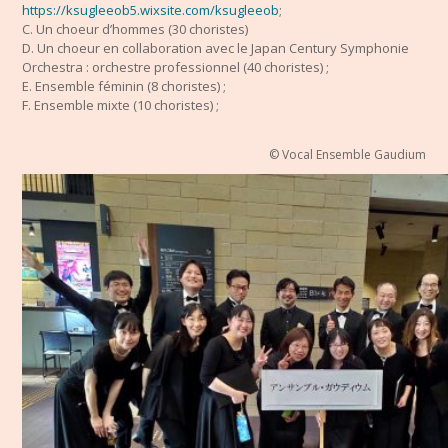
https://ksugleeob5.wixsite.com/ksugleeob
;
C. Un choeur d’hommes (30 choristes)
D. Un choeur en collaboration avec le Japan Century Symphonie
Orchestra : orchestre professionnel (40 choristes) ;
E. Ensemble féminin (8 choristes) ;
F. Ensemble mixte (10 choristes) ;
© Vocal Ensemble Gaudium