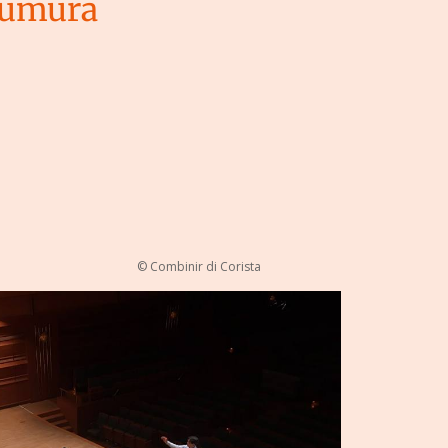
sumura
© Combinir di Corista