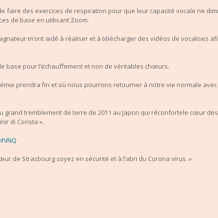
 de
faire des exercices de respiration
pour que leur
capacité vocale
ne dimi
ices de base
en utilisant Zoom.
agnateur m’ont aidé à réaliser et à télécharger des vidéos de
vocalises
af
s de base pour l’échauffement et non de véritables chœurs.
démie prendra fin et où nous pourrons retourner à notre vie normale av
 grand tremblement de terre de 2011 au Japon qui
réconforte
le cœur des 
ir di Corista ».
nhINQ
chœur de Strasbourg soyez en sécurité et à l’abri du Corona
virus
. »