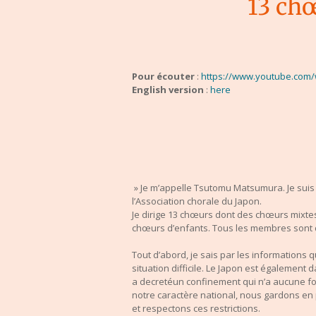
13 ch
Pour écouter
:
https://www.youtube.com
English version
:
here
»
Je m’appelle Tsutomu Matsumura. Je suis 
l’Association chorale du Japon.
Je dirige 13 chœurs dont des chœurs mixt
chœurs d’enfants. Tous les membres sont
Tout d’abord, je sais par les informations 
situation difficile. Le Japon est également d
a d
ecreté
un confinement qui n’a aucune fo
notre caractère
national,
nous gardons en
et
respectons ces restrictions.