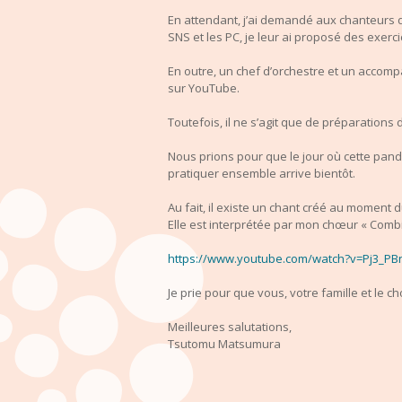
En attendant, j’ai demandé aux chanteurs
SNS et les PC, j
e leur ai proposé des exerc
En outre, un chef d’orchestre et un accomp
sur YouTube.
Toutefois, il ne s’agit que de préparation
Nous prions pour que le jour où cette pan
pratiquer ensemble arrive bientôt.
Au fait, il existe un
chant
créé au moment du
Elle est interprétée par mon chœur « Combin
https://www.youtube.com/watch?v=Pj3_PB
Je prie pour que vous, votre famille et le 
Meilleures salutations,
Tsutomu Matsumura