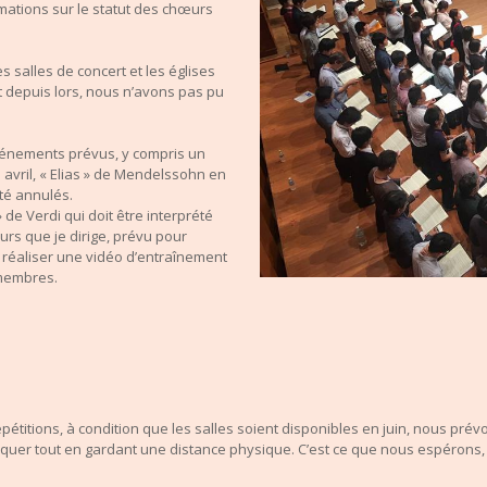
mations sur le statut des chœurs
es salles de concert et les églises
et depuis lors, nous n’avons pas pu
événements prévus, y compris un
 avril, « Elias » de Mendelssohn en
été annulés.
 de Verdi qui doit être interprété
rs que je dirige, prévu pour
de réaliser une vidéo d’entraînement
 membres.
pétitions, à condition que les salles soient disponibles en juin, nous pr
iquer tout en gardant une distance
physique
. C’est ce que nous espérons,