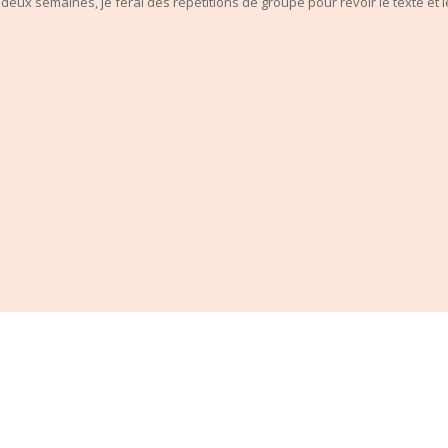
 deux semaines, je ferai des répétitions de groupe pour revoir le texte et 