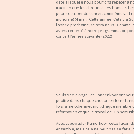
date à laquelle nous pourrons répéter à no
tradition que les chœurs et les bons orches
pour s’occuper du concert commémoratif (d
mondiale) (4 mai). Cette année, c’était la 
l’année prochaine, ce sera nous. Comme le 
avons renoncé à notre programmation pour
concert l’année suivante (2022).
Seuls Voci d’Angeli et Ijlandenkoor ont pou
pupitre dans chaque choeur, en leur chantan
fois la mélodie avec moi, chaque membre ch
information et que le travail de l’un soit uti
Avec Leeuwader Kamerkoor, cette façon de t
ensemble, mais cela ne peut pas se faire, d