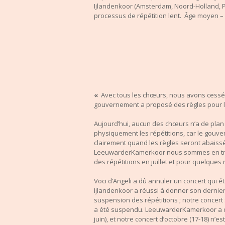
Ijlandenkoor (Amsterdam, Noord-Holland, Pa
processus de répétition lent. Âge moyen –
«
Avec tous les chœurs, nous avons cessé d
gouvernement a proposé des règles pour lu
Aujourd’hui, aucun des chœurs n’a de plan
physiquement les répétitions, car le gouv
clairement quand les règles seront abaissé
LeeuwarderKamerkoor nous sommes en trai
des répétitions en juillet et pour quelques 
Voci d’Angeli a dû annuler un concert qui ét
Ijlandenkoor a réussi à donner son dernie
suspension des répétitions ; notre concert s
a été suspendu. LeeuwarderKamerkoor a dû
juin), et notre concert d’octobre (17-18) n’