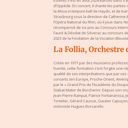
Esteve). Il est en août 2024 Bartolo dans
Il 
d’Oppède. En concert, il chante les parties
la
Missa in tempore belli
de Haydn, et de bar
Strasbourg sous la direction de Catherine B
l’Opéra National du Rhin, où il joue dans
No
récompensé de six prix au Concours Intern
Fauré & Déodat de Séverac au concours de 
2023 de la Fondation de la Vocation Bleust
La Follia, Orchestre
Créée en 1971 par des musiciens professio
Fuente, cette formation s’est forgée une ré
qualité de ses interprétations que par se
concerts (en Europe, Proche-Orient, Améri
par le « Grand Prix de l’Académie du Disqu
Stabat Mater de Boccherini.
Depuis son ori
Jean-Pierre Rampal, Patrice Fontanarosa, J
Tortelier, Gérard Causse, Gautier Capuço
violoniste Hugues Borsarello.