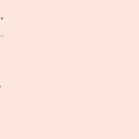
de
l
on
e
,