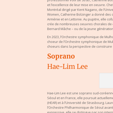
professionnel Voix de Stras’, Catherine Bo
et l’excellence de leur mise en oeuvre. Ch
Montréal dirigé par Kent Nagano, de l‘Unive
Women, Catherine Bolzinger a donné des con
Arménie et en Lettonie. Au pupitre, elle co
crée de nombreuses oeuvres chorales de c
Bernard Mâche – ou de la jeune génération
En 2023, l’Orchestre symphonique de Mulhou
choeur de l’Orchestre symphonique de Mulh
choeurs dans la perspective de construire 
Soprano
Hae-Lim Lee
Hae-Lim Lee est une soprano sud-coréenne
Séoul et en France, elle poursuit actuelle
(HEAR) et à l’Université de Strasbourg. Lau
l’Orchestre Philharmonique de Séoul avant 
expressive, elle se distingue par son inter