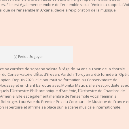
. Elle est également membre de l’ensemble vocal féminin a cappella Vo
nsi que de l’ensemble In Arcana, dédié à l’exploration de la musique
(c) Ferida Sogoyan
sa carrière de soprano soliste à l’âge de 14 ans au sein de la chorale
r du Conservatoire d’État d’Erevan, Varduhi Toroyan a été formée à l’Opér
apian. Depuis 2023, elle poursuit sa formation au Conservatoire de
Moussay et en chant baroque avec Monika Mauch. Elle s’est produite avec
squels l’Orchestre Philharmonique d’Arménie, l’Orchestre de Chambre de
’Arménie. Elle est également membre de l’ensemble vocal féminin a
ne Bolzinger. Lauréate du Premier Prix du Concours de Musique de France e
n répertoire et affirme sa place sur la scène musicale internationale.