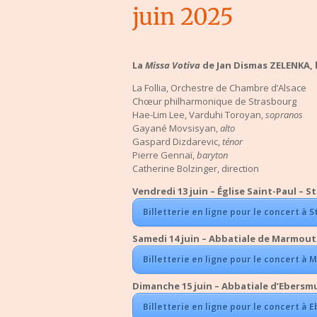
juin 2025
La
Missa Votiva
de Jan Dismas ZELENKA, l
La Follia, Orchestre de Chambre d’Alsace
Chœur philharmonique de Strasbourg
Hae-Lim Lee, Varduhi Toroyan,
sopranos
Gayané Movsisyan,
alto
Gaspard Dizdarevic,
ténor
Pierre Gennaï,
baryton
Catherine Bolzinger, direction
Vendredi 13 juin – Église Saint-Paul – 
Billetterie en ligne pour le concert à 
Samedi 14 juin – Abbatiale de Marmouti
Billetterie en ligne pour le concert à
Dimanche 15 juin – Abbatiale d’Ebersm
Billetterie en ligne pour le concert à