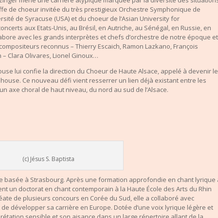
lzinger mène une carrière atypique marquée par la diversité des situation
effe de choeur invitée du très prestigieux Orchestre Symphonique de
rsité de Syracuse (USA) et du choeur de l‘Asian University for
certs aux Etats-Unis, au Brésil, en Autriche, au Sénégal, en Russie, en
llabore avec les grands interprètes et chefs d’orchestre de notre époque et
ompositeurs reconnus – Thierry Escaich, Ramon Lazkano, François
 – Clara Olivares, Lionel Ginoux…
se lui confie la direction du Choeur de Haute Alsace, appelé à devenir le
ouse. Ce nouveau défi vient resserrer un lien déjà existant entre les
un axe choral de haut niveau, du nord au sud de l’Alsace.
(c) Jésus S. Baptista
 basée à Strasbourg. Après une formation approfondie en chant lyrique 
ment un doctorat en chant contemporain à la Haute École des Arts du Rhin
réate de plusieurs concours en Corée du Sud, elle a collaboré avec
de développer sa carrière en Europe. Dotée d’une voix lyrique légère et
prétation sensible et son aisance dans un large répertoire allant de la