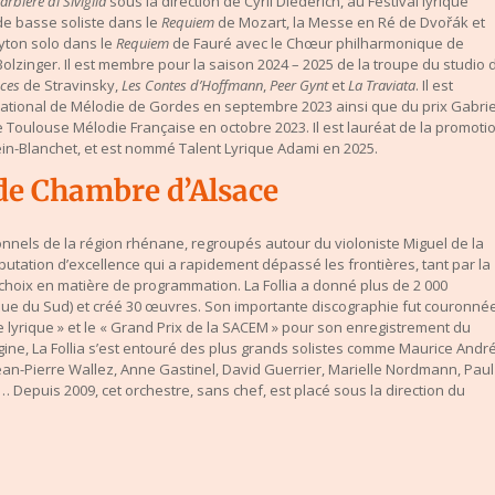
Barbiere di Siviglia
sous la direction de Cyril Diederich, au Festival lyrique
 de basse soliste dans le
Requiem
de Mozart, la Messe en Ré de Dvořák et
yton solo dans le
Requiem
de Fauré avec le Chœur philharmonique de
olzinger. Il est membre pour la saison 2024 – 2025 de la troupe du studio 
ces
de Stravinsky,
Les Contes d’Hoffmann
,
Peer Gynt
et
La Traviata
. Il est
ational de Mélodie de Gordes en septembre 2023 ainsi que du prix Gabrie
Toulouse Mélodie Française en octobre 2023. Il est lauréat de la promoti
ein-Blanchet, et est nommé Talent Lyrique Adami en 2025.
 de Chambre d’Alsace
nnels de la région rhénane, regroupés autour du violoniste Miguel de la
putation d’excellence qui a rapidement dépassé les frontières, tant par la
s choix en matière de programmation.
La Follia a donné plus de 2 000
que du Sud) et créé 30 œuvres. Son importante discographie fut couronné
e lyrique » et le « Grand Prix de la SACEM » pour son enregistrement du
gine, La Follia s’est entouré des plus grands solistes comme Maurice André
ean-Pierre Wallez, Anne Gastinel, David Guerrier, Marielle Nordmann, Paul
n…
Depuis 2009, cet orchestre, sans chef, est placé sous la direction du