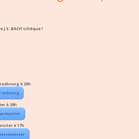
e J.S. BACH tchèque !
Strasbourg à 20h
Strasbourg
er à 20h
 Marmoutier
unster à 17h
 Ebersmunster