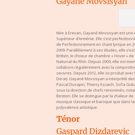
Gayané Movsisyan
Née à Erevan, Gayané Movsisyan est une 
Supérieur d’Arménie. Elle s’est perfection
de Perfectionnement en chant lyrique en 2
2009. Parallèlement à ses études, elle s’e
Britten, le choeur de chambre « Hover » de
National du Rhin. Depuis 2009, elle est mem
collabore régulièrement avec la compositri
oeuvres. Depuis 2012, elle se produit ave
Derai). Gayané Movsisyan a interprété des 
Pascal Dusapin, Thierry Escaich, Sofia Guba
sous la direction de chefs renommés, nota
Bestion. Elle se distingue par la chaleur de
musique classique et baroque que dans la 
polyvalence artistique.
Ténor
Gaspard Dizdarevic