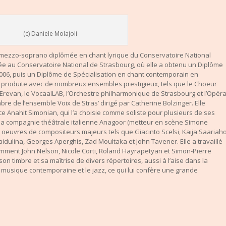
(c) Daniele Molajoli
mezzo-soprano diplômée en chant lyrique du Conservatoire National
née au Conservatoire National de Strasbourg, où elle a obtenu un Diplôme
006, puis un Diplôme de Spécialisation en chant contemporain en
st produite avec de nombreux ensembles prestigieux, tels que le Choeur
 Erevan, le VocaalLAB, l’Orchestre philharmonique de Strasbourg et l’Opér
bre de l’ensemble Voix de Stras’ dirigé par Catherine Bolzinger. Elle
ce Anahit Simonian, qui l’a choisie comme soliste pour plusieurs de ses
c la compagnie théâtrale italienne Anagoor (metteur en scène Simone
oeuvres de compositeurs majeurs tels que Giacinto Scelsi, Kaija Saariaho
idulina, Georges Aperghis, Zad Moultaka et John Tavener. Elle a travaillé
mment John Nelson, Nicole Corti, Roland Hayrapetyan et Simon-Pierre
 son timbre et sa maîtrise de divers répertoires, aussi à l’aise dans la
musique contemporaine et le jazz, ce qui lui confère une grande