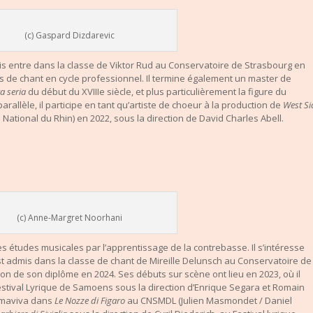
(c) Gaspard Dizdarevic
ais entre dans la classe de Viktor Rud au Conservatoire de Strasbourg en
es de chant en cycle professionnel. Il termine également un master de
ra
seria
du début du XVIIIe siècle, et plus particulièrement la figure du
rallèle, il participe en tant qu’artiste de choeur à la production de
West Si
ational du Rhin) en 2022, sous la direction de David Charles Abell.
(c) Anne-Margret Noorhani
 études musicales par l’apprentissage de la contrebasse. Il s’intéresse
l est admis dans la classe de chant de Mireille Delunsch au Conservatoire de
tion de son diplôme en 2024. Ses débuts sur scène ont lieu en 2023, où il
stival Lyrique de Samoens sous la direction d’Enrique Segara et Romain
Almaviva dans
Le Nozze di Figaro
au CNSMDL (Julien Masmondet / Daniel